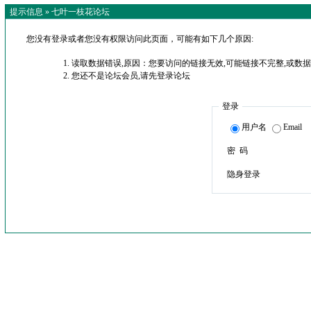
提示信息 »
七叶一枝花论坛
您没有登录或者您没有权限访问此页面，可能有如下几个原因:
读取数据错误,原因：您要访问的链接无效,可能链接不完整,或数据
您还不是论坛会员,请先登录论坛
登录
用户名
Email
密 码
隐身登录