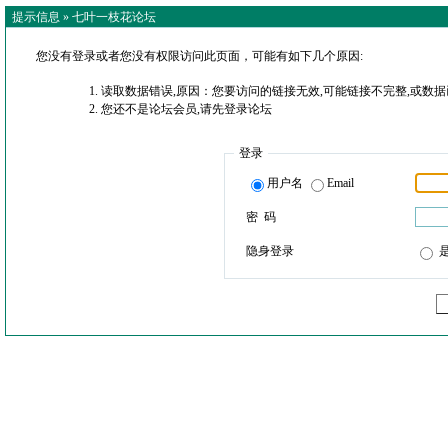
提示信息 »
七叶一枝花论坛
您没有登录或者您没有权限访问此页面，可能有如下几个原因:
读取数据错误,原因：您要访问的链接无效,可能链接不完整,或数据
您还不是论坛会员,请先登录论坛
登录
用户名
Email
密 码
隐身登录