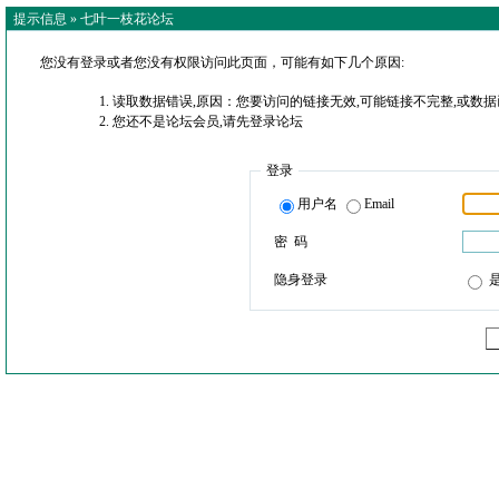
提示信息 »
七叶一枝花论坛
您没有登录或者您没有权限访问此页面，可能有如下几个原因:
读取数据错误,原因：您要访问的链接无效,可能链接不完整,或数据
您还不是论坛会员,请先登录论坛
登录
用户名
Email
密 码
隐身登录