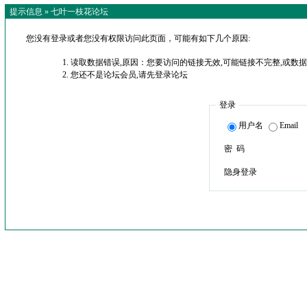
提示信息 »
七叶一枝花论坛
您没有登录或者您没有权限访问此页面，可能有如下几个原因:
读取数据错误,原因：您要访问的链接无效,可能链接不完整,或数据
您还不是论坛会员,请先登录论坛
登录
用户名
Email
密 码
隐身登录