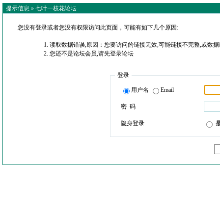
提示信息 »
七叶一枝花论坛
您没有登录或者您没有权限访问此页面，可能有如下几个原因:
读取数据错误,原因：您要访问的链接无效,可能链接不完整,或数据
您还不是论坛会员,请先登录论坛
登录
用户名
Email
密 码
隐身登录