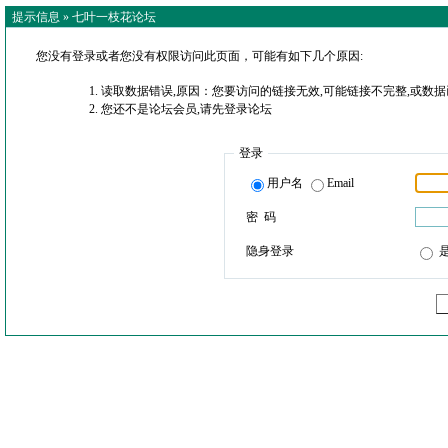
提示信息 »
七叶一枝花论坛
您没有登录或者您没有权限访问此页面，可能有如下几个原因:
读取数据错误,原因：您要访问的链接无效,可能链接不完整,或数据
您还不是论坛会员,请先登录论坛
登录
用户名
Email
密 码
隐身登录