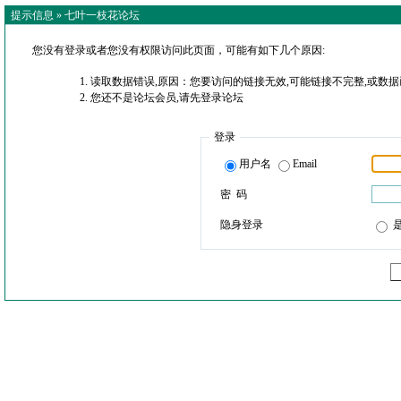
提示信息 »
七叶一枝花论坛
您没有登录或者您没有权限访问此页面，可能有如下几个原因:
读取数据错误,原因：您要访问的链接无效,可能链接不完整,或数据
您还不是论坛会员,请先登录论坛
登录
用户名
Email
密 码
隐身登录