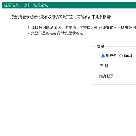
提示信息 »
七叶一枝花论坛
您没有登录或者您没有权限访问此页面，可能有如下几个原因:
读取数据错误,原因：您要访问的链接无效,可能链接不完整,或数据
您还不是论坛会员,请先登录论坛
登录
用户名
Email
密 码
隐身登录