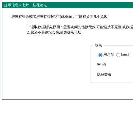
提示信息 »
七叶一枝花论坛
您没有登录或者您没有权限访问此页面，可能有如下几个原因:
读取数据错误,原因：您要访问的链接无效,可能链接不完整,或数据
您还不是论坛会员,请先登录论坛
登录
用户名
Email
密 码
隐身登录