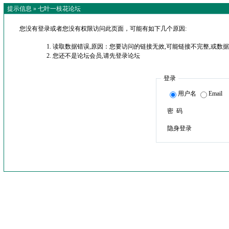
提示信息 »
七叶一枝花论坛
您没有登录或者您没有权限访问此页面，可能有如下几个原因:
读取数据错误,原因：您要访问的链接无效,可能链接不完整,或数据
您还不是论坛会员,请先登录论坛
登录
用户名
Email
密 码
隐身登录