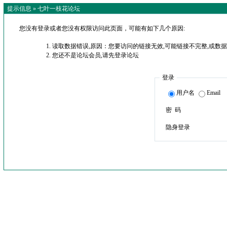
提示信息 »
七叶一枝花论坛
您没有登录或者您没有权限访问此页面，可能有如下几个原因:
读取数据错误,原因：您要访问的链接无效,可能链接不完整,或数据
您还不是论坛会员,请先登录论坛
登录
用户名
Email
密 码
隐身登录