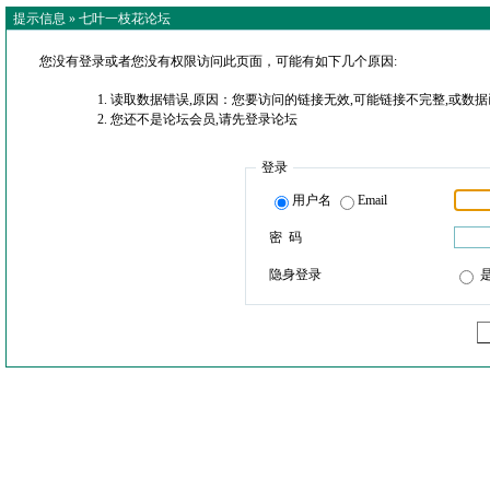
提示信息 »
七叶一枝花论坛
您没有登录或者您没有权限访问此页面，可能有如下几个原因:
读取数据错误,原因：您要访问的链接无效,可能链接不完整,或数据
您还不是论坛会员,请先登录论坛
登录
用户名
Email
密 码
隐身登录