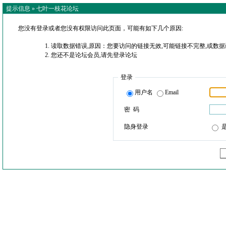
提示信息 »
七叶一枝花论坛
您没有登录或者您没有权限访问此页面，可能有如下几个原因:
读取数据错误,原因：您要访问的链接无效,可能链接不完整,或数据
您还不是论坛会员,请先登录论坛
登录
用户名
Email
密 码
隐身登录