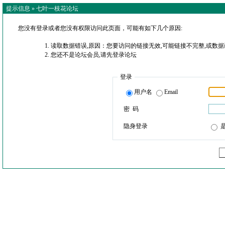
提示信息 »
七叶一枝花论坛
您没有登录或者您没有权限访问此页面，可能有如下几个原因:
读取数据错误,原因：您要访问的链接无效,可能链接不完整,或数据
您还不是论坛会员,请先登录论坛
登录
用户名
Email
密 码
隐身登录