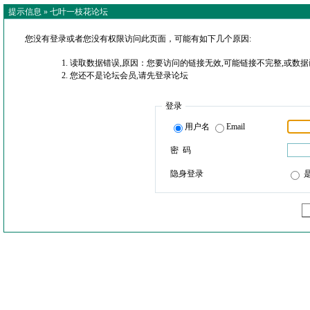
提示信息 »
七叶一枝花论坛
您没有登录或者您没有权限访问此页面，可能有如下几个原因:
读取数据错误,原因：您要访问的链接无效,可能链接不完整,或数据
您还不是论坛会员,请先登录论坛
登录
用户名
Email
密 码
隐身登录