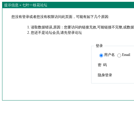
提示信息 »
七叶一枝花论坛
您没有登录或者您没有权限访问此页面，可能有如下几个原因:
读取数据错误,原因：您要访问的链接无效,可能链接不完整,或数据
您还不是论坛会员,请先登录论坛
登录
用户名
Email
密 码
隐身登录