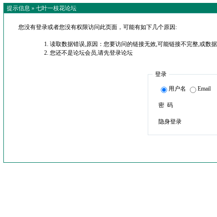
提示信息 »
七叶一枝花论坛
您没有登录或者您没有权限访问此页面，可能有如下几个原因:
读取数据错误,原因：您要访问的链接无效,可能链接不完整,或数据
您还不是论坛会员,请先登录论坛
登录
用户名
Email
密 码
隐身登录