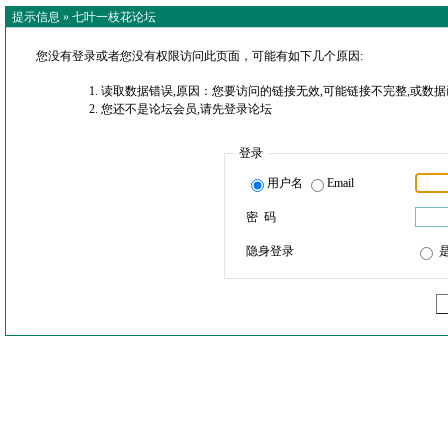
提示信息 »
七叶一枝花论坛
您没有登录或者您没有权限访问此页面，可能有如下几个原因:
读取数据错误,原因：您要访问的链接无效,可能链接不完整,或数据
您还不是论坛会员,请先登录论坛
登录
用户名
Email
密 码
隐身登录