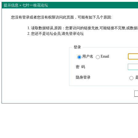
提示信息 »
七叶一枝花论坛
您没有登录或者您没有权限访问此页面，可能有如下几个原因:
读取数据错误,原因：您要访问的链接无效,可能链接不完整,或数据
您还不是论坛会员,请先登录论坛
登录
用户名
Email
密 码
隐身登录