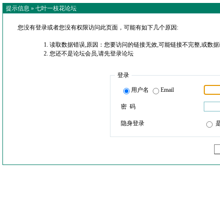
提示信息 »
七叶一枝花论坛
您没有登录或者您没有权限访问此页面，可能有如下几个原因:
读取数据错误,原因：您要访问的链接无效,可能链接不完整,或数据
您还不是论坛会员,请先登录论坛
登录
用户名
Email
密 码
隐身登录