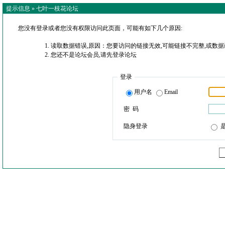
提示信息 »
七叶一枝花论坛
您没有登录或者您没有权限访问此页面，可能有如下几个原因:
读取数据错误,原因：您要访问的链接无效,可能链接不完整,或数据
您还不是论坛会员,请先登录论坛
登录
用户名
Email
密 码
隐身登录