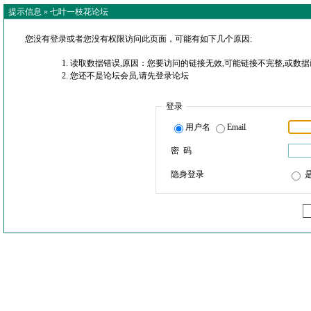
提示信息 »
七叶一枝花论坛
您没有登录或者您没有权限访问此页面，可能有如下几个原因:
读取数据错误,原因：您要访问的链接无效,可能链接不完整,或数据
您还不是论坛会员,请先登录论坛
登录
用户名
Email
密 码
隐身登录