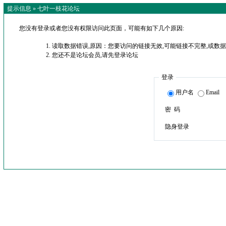
提示信息 »
七叶一枝花论坛
您没有登录或者您没有权限访问此页面，可能有如下几个原因:
读取数据错误,原因：您要访问的链接无效,可能链接不完整,或数据
您还不是论坛会员,请先登录论坛
登录
用户名
Email
密 码
隐身登录