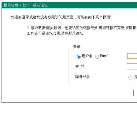
提示信息 »
七叶一枝花论坛
您没有登录或者您没有权限访问此页面，可能有如下几个原因:
读取数据错误,原因：您要访问的链接无效,可能链接不完整,或数据
您还不是论坛会员,请先登录论坛
登录
用户名
Email
密 码
隐身登录