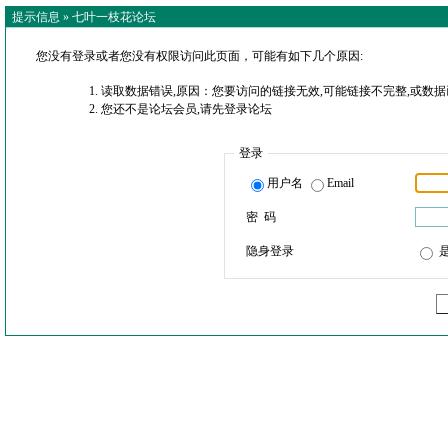
提示信息 »
七叶一枝花论坛
您没有登录或者您没有权限访问此页面，可能有如下几个原因:
读取数据错误,原因：您要访问的链接无效,可能链接不完整,或数据
您还不是论坛会员,请先登录论坛
登录
用户名
Email
密 码
隐身登录