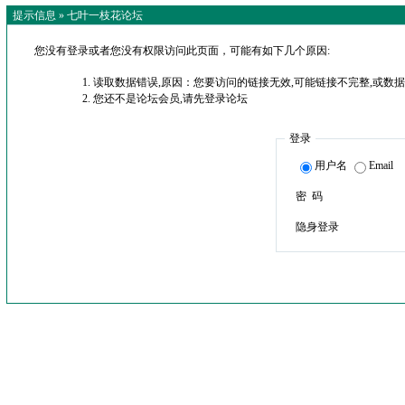
提示信息 »
七叶一枝花论坛
您没有登录或者您没有权限访问此页面，可能有如下几个原因:
读取数据错误,原因：您要访问的链接无效,可能链接不完整,或数据
您还不是论坛会员,请先登录论坛
登录
用户名
Email
密 码
隐身登录