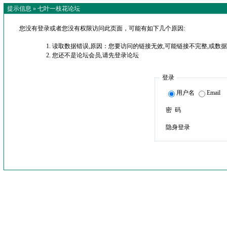
提示信息 »
七叶一枝花论坛
您没有登录或者您没有权限访问此页面，可能有如下几个原因:
读取数据错误,原因：您要访问的链接无效,可能链接不完整,或数据
您还不是论坛会员,请先登录论坛
登录
用户名
Email
密 码
隐身登录