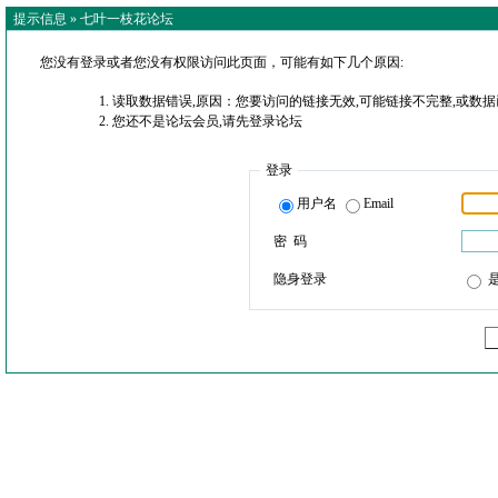
提示信息 »
七叶一枝花论坛
您没有登录或者您没有权限访问此页面，可能有如下几个原因:
读取数据错误,原因：您要访问的链接无效,可能链接不完整,或数据
您还不是论坛会员,请先登录论坛
登录
用户名
Email
密 码
隐身登录