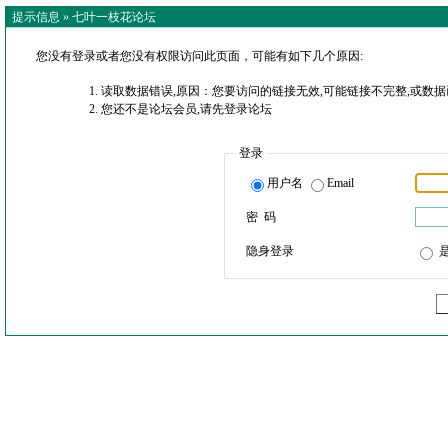
提示信息 »
七叶一枝花论坛
您没有登录或者您没有权限访问此页面，可能有如下几个原因:
读取数据错误,原因：您要访问的链接无效,可能链接不完整,或数据
您还不是论坛会员,请先登录论坛
登录
用户名
Email
密 码
隐身登录