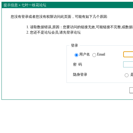
提示信息 »
七叶一枝花论坛
您没有登录或者您没有权限访问此页面，可能有如下几个原因:
读取数据错误,原因：您要访问的链接无效,可能链接不完整,或数据
您还不是论坛会员,请先登录论坛
登录
用户名
Email
密 码
隐身登录