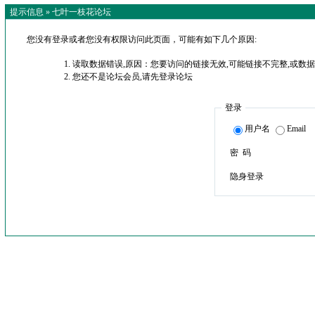
提示信息 »
七叶一枝花论坛
您没有登录或者您没有权限访问此页面，可能有如下几个原因:
读取数据错误,原因：您要访问的链接无效,可能链接不完整,或数据
您还不是论坛会员,请先登录论坛
登录
用户名
Email
密 码
隐身登录