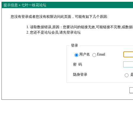
提示信息 »
七叶一枝花论坛
您没有登录或者您没有权限访问此页面，可能有如下几个原因:
读取数据错误,原因：您要访问的链接无效,可能链接不完整,或数据
您还不是论坛会员,请先登录论坛
登录
用户名
Email
密 码
隐身登录