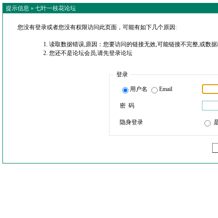
提示信息 »
七叶一枝花论坛
您没有登录或者您没有权限访问此页面，可能有如下几个原因:
读取数据错误,原因：您要访问的链接无效,可能链接不完整,或数据
您还不是论坛会员,请先登录论坛
登录
用户名
Email
密 码
隐身登录