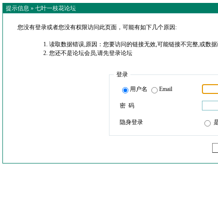
提示信息 »
七叶一枝花论坛
您没有登录或者您没有权限访问此页面，可能有如下几个原因:
读取数据错误,原因：您要访问的链接无效,可能链接不完整,或数据
您还不是论坛会员,请先登录论坛
登录
用户名
Email
密 码
隐身登录