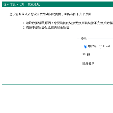
提示信息 »
七叶一枝花论坛
您没有登录或者您没有权限访问此页面，可能有如下几个原因:
读取数据错误,原因：您要访问的链接无效,可能链接不完整,或数据
您还不是论坛会员,请先登录论坛
登录
用户名
Email
密 码
隐身登录