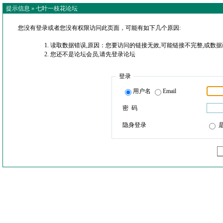
提示信息 »
七叶一枝花论坛
您没有登录或者您没有权限访问此页面，可能有如下几个原因:
读取数据错误,原因：您要访问的链接无效,可能链接不完整,或数据
您还不是论坛会员,请先登录论坛
登录
用户名
Email
密 码
隐身登录