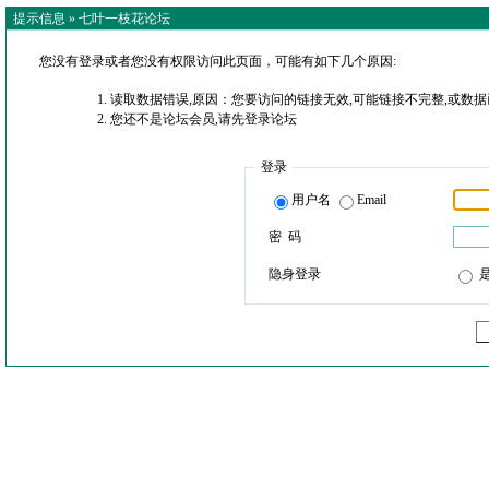
提示信息 »
七叶一枝花论坛
您没有登录或者您没有权限访问此页面，可能有如下几个原因:
读取数据错误,原因：您要访问的链接无效,可能链接不完整,或数据
您还不是论坛会员,请先登录论坛
登录
用户名
Email
密 码
隐身登录