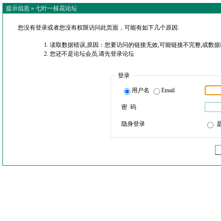
提示信息 »
七叶一枝花论坛
您没有登录或者您没有权限访问此页面，可能有如下几个原因:
读取数据错误,原因：您要访问的链接无效,可能链接不完整,或数据
您还不是论坛会员,请先登录论坛
登录
用户名
Email
密 码
隐身登录