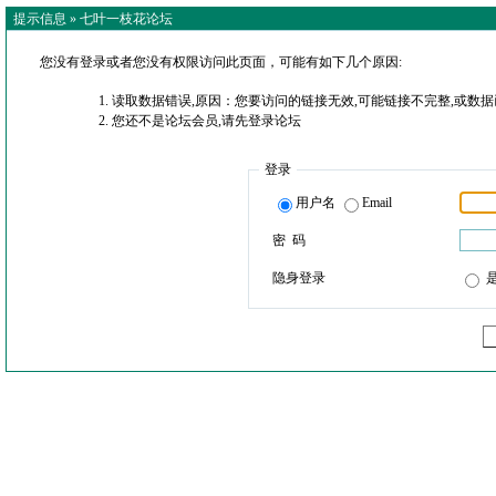
提示信息 »
七叶一枝花论坛
您没有登录或者您没有权限访问此页面，可能有如下几个原因:
读取数据错误,原因：您要访问的链接无效,可能链接不完整,或数据
您还不是论坛会员,请先登录论坛
登录
用户名
Email
密 码
隐身登录