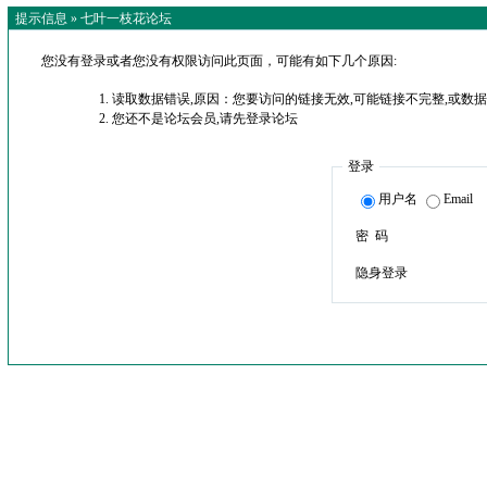
提示信息 »
七叶一枝花论坛
您没有登录或者您没有权限访问此页面，可能有如下几个原因:
读取数据错误,原因：您要访问的链接无效,可能链接不完整,或数据
您还不是论坛会员,请先登录论坛
登录
用户名
Email
密 码
隐身登录