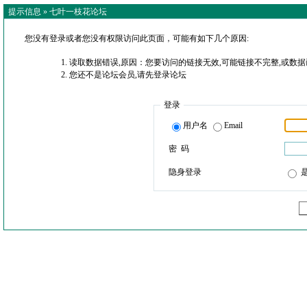
提示信息 »
七叶一枝花论坛
您没有登录或者您没有权限访问此页面，可能有如下几个原因:
读取数据错误,原因：您要访问的链接无效,可能链接不完整,或数据
您还不是论坛会员,请先登录论坛
登录
用户名
Email
密 码
隐身登录