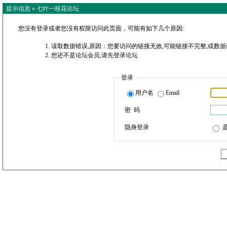
提示信息 »
七叶一枝花论坛
您没有登录或者您没有权限访问此页面，可能有如下几个原因:
读取数据错误,原因：您要访问的链接无效,可能链接不完整,或数据
您还不是论坛会员,请先登录论坛
登录
用户名
Email
密 码
隐身登录