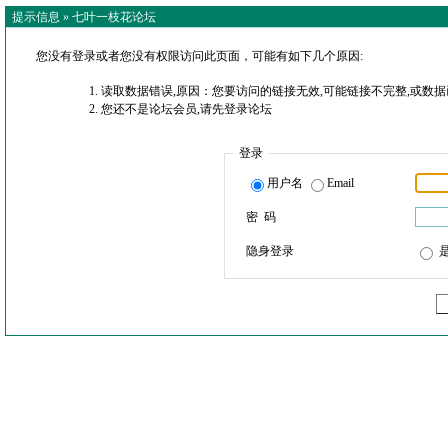
提示信息 »
七叶一枝花论坛
您没有登录或者您没有权限访问此页面，可能有如下几个原因:
读取数据错误,原因：您要访问的链接无效,可能链接不完整,或数据
您还不是论坛会员,请先登录论坛
登录
用户名
Email
密 码
隐身登录