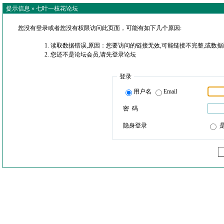
提示信息 »
七叶一枝花论坛
您没有登录或者您没有权限访问此页面，可能有如下几个原因:
读取数据错误,原因：您要访问的链接无效,可能链接不完整,或数据
您还不是论坛会员,请先登录论坛
登录
用户名
Email
密 码
隐身登录