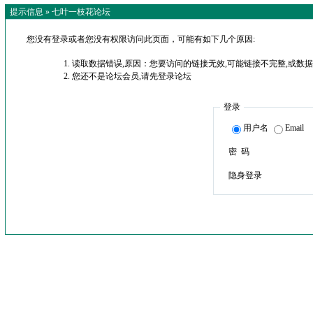
提示信息 »
七叶一枝花论坛
您没有登录或者您没有权限访问此页面，可能有如下几个原因:
读取数据错误,原因：您要访问的链接无效,可能链接不完整,或数据
您还不是论坛会员,请先登录论坛
登录
用户名
Email
密 码
隐身登录