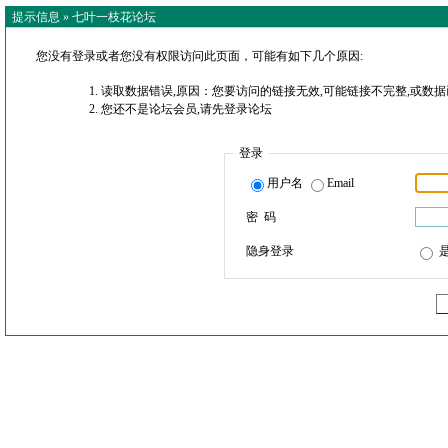
提示信息 »
七叶一枝花论坛
您没有登录或者您没有权限访问此页面，可能有如下几个原因:
读取数据错误,原因：您要访问的链接无效,可能链接不完整,或数据
您还不是论坛会员,请先登录论坛
登录
用户名
Email
密 码
隐身登录