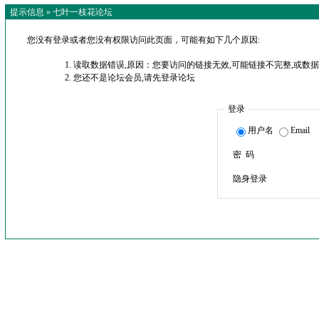
提示信息 »
七叶一枝花论坛
您没有登录或者您没有权限访问此页面，可能有如下几个原因:
读取数据错误,原因：您要访问的链接无效,可能链接不完整,或数据
您还不是论坛会员,请先登录论坛
登录
用户名
Email
密 码
隐身登录