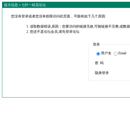
提示信息 »
七叶一枝花论坛
您没有登录或者您没有权限访问此页面，可能有如下几个原因:
读取数据错误,原因：您要访问的链接无效,可能链接不完整,或数据
您还不是论坛会员,请先登录论坛
登录
用户名
Email
密 码
隐身登录