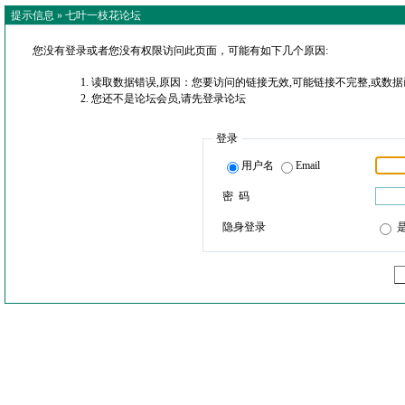
提示信息 »
七叶一枝花论坛
您没有登录或者您没有权限访问此页面，可能有如下几个原因:
读取数据错误,原因：您要访问的链接无效,可能链接不完整,或数据
您还不是论坛会员,请先登录论坛
登录
用户名
Email
密 码
隐身登录