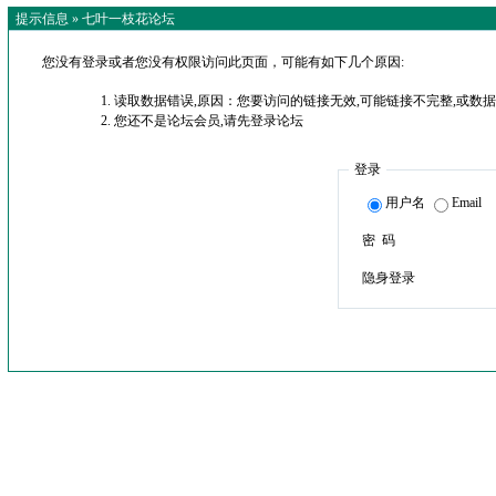
提示信息 »
七叶一枝花论坛
您没有登录或者您没有权限访问此页面，可能有如下几个原因:
读取数据错误,原因：您要访问的链接无效,可能链接不完整,或数据
您还不是论坛会员,请先登录论坛
登录
用户名
Email
密 码
隐身登录